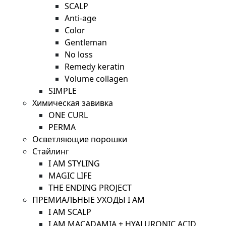
SCALP
Anti-age
Color
Gentleman
No loss
Remedy keratin
Volume collagen
SIMPLE
Химическая завивка
ONE CURL
PERMA
Осветляющие порошки
Стайлинг
I AM STYLING
MAGIC LIFE
THE ENDING PROJECT
ПРЕМИАЛЬНЫЕ УХОДЫ I AM
I AM SCALP
I AM MACADAMIA + HYALURONIC ACID