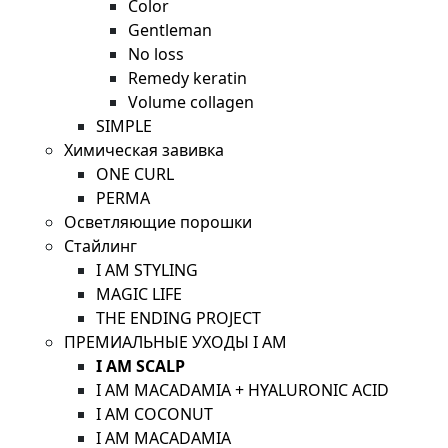
Color
Gentleman
No loss
Remedy keratin
Volume collagen
SIMPLE
Химическая завивка
ONE CURL
PERMA
Осветляющие порошки
Стайлинг
I AM STYLING
MAGIC LIFE
THE ENDING PROJECT
ПРЕМИАЛЬНЫЕ УХОДЫ I AM
I AM SCALP
I AM MACADAMIA + HYALURONIC ACID
I AM COCONUT
I AM MACADAMIA