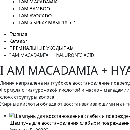
I AM MACADAMIA
I AM BAMBOO
I AM AVOCADO
I AM a SPRAY MASK 18 in 1
Главная
Каталог
ПРЕМИАЛЬНЫЕ УХОДЫ I AM
I AM MACADAMIA + HYALURONIC ACID
I AM MACADAMIA + HY
Линия направлена на глубокое восстановление повреж
Формула с гиалуроновой кислотой и маслом макадамии 
слоях структуры волоса.
Жирные кислоты обладают восстанавливающими и ант
Шампунь для восстановления слабых и поврежденны
Артикул:
5K99202