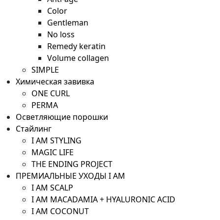
Color
Gentleman
No loss
Remedy keratin
Volume collagen
SIMPLE
Химическая завивка
ONE CURL
PERMA
Осветляющие порошки
Стайлинг
I AM STYLING
MAGIC LIFE
THE ENDING PROJECT
ПРЕМИАЛЬНЫЕ УХОДЫ I AM
I AM SCALP
I AM MACADAMIA + HYALURONIC ACID
I AM COCONUT