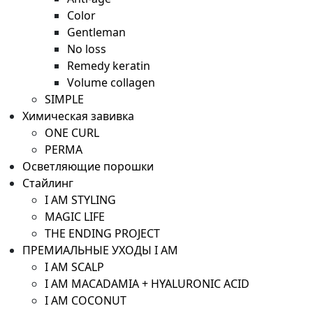
Color
Gentleman
No loss
Remedy keratin
Volume collagen
SIMPLE
Химическая завивка
ONE CURL
PERMA
Осветляющие порошки
Стайлинг
I AM STYLING
MAGIC LIFE
THE ENDING PROJECT
ПРЕМИАЛЬНЫЕ УХОДЫ I AM
I AM SCALP
I AM MACADAMIA + HYALURONIC ACID
I AM COCONUT