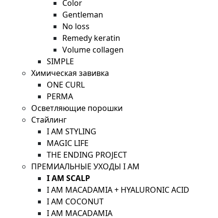
Color
Gentleman
No loss
Remedy keratin
Volume collagen
SIMPLE
Химическая завивка
ONE CURL
PERMA
Осветляющие порошки
Стайлинг
I AM STYLING
MAGIC LIFE
THE ENDING PROJECT
ПРЕМИАЛЬНЫЕ УХОДЫ I AM
I AM SCALP
I AM MACADAMIA + HYALURONIC ACID
I AM COCONUT
I AM MACADAMIA